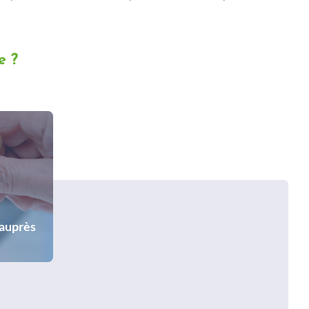
e ?
 auprès