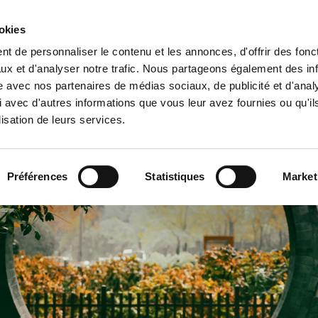
T
MYDECLARATION
MYCERTIFICATE
CENTRE DE DOCUMENTATI
ookies
t de personnaliser le contenu et les annonces, d'offrir des fonct
Vos emballages industriels
Facil
ux et d'analyser notre trafic. Nous partageons également des in
site avec nos partenaires de médias sociaux, de publicité et d'anal
omie
 avec d'autres informations que vous leur avez fournies ou qu'il
lisation de leurs services.
Préférences
Statistiques
Market