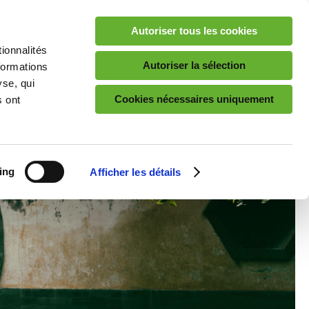
ON
CONTACT
FRANÇAIS
Autoriser tous les cookies
ionnalités
iter l’économie circulaire
Trier dans votre entreprise
A propos de Valipac
Autoriser la sélection
formations
yse, qui
Cookies nécessaires uniquement
s ont
ing
Afficher les détails