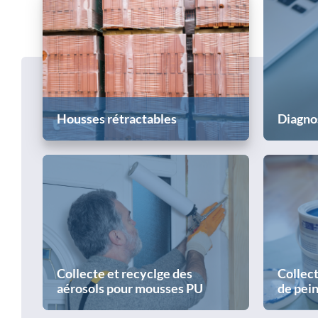
Housses rétractables
Diagno
Collecte et recyclge des
Collect
aérosols pour mousses PU
de pei