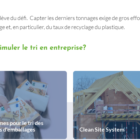
ève du défi. Capter les derniers tonnages exige de gros effor
 et, en particulier, du taux de recyclage du plastique.
muler le tri en entreprise?
mes pour le tri des
s d'emballages
Clean Site System