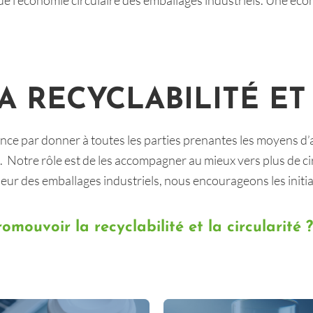
de l’économie circulaire des emballages industriels. Une é
A RECYCLABILITÉ ET
 par donner à toutes les parties prenantes les moyens d’agi
. Notre rôle est de les accompagner au mieux vers plus de cir
leur des emballages industriels, nous encourageons les initi
ouvoir la recyclabilité et la circularité ?