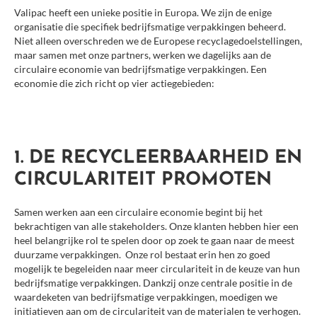
Valipac heeft een unieke positie in Europa. We zijn de enige
Factuur simulator
organisatie die specifiek bedrijfsmatige verpakkingen beheerd.
Niet alleen overschreden we de Europese recyclagedoelstellingen,
Circulaire economie vergemakkelijken
maar samen met onze partners, werken we dagelijks aan de
De recycleerbaarheid en circulariteit promoten
circulaire economie van bedrijfsmatige verpakkingen. Een
economie die zich richt op vier actiegebieden:
De selectieve inzameling aanmoedigen
De traceerbaarheid verzekeren
De lokale recyclage stimuleren
1. DE RECYCLEERBAARHEID EN
Afval sorteren in je bedrijf
CIRCULARITEIT PROMOTEN
Afval sorteren
Bedrijfsavalproductie
Samen werken aan een circulaire economie begint bij het
bekrachtigen van alle stakeholders. Onze klanten hebben hier een
Over Valipac
heel belangrijke rol te spelen door op zoek te gaan naar de meest
duurzame verpakkingen. Onze rol bestaat erin hen zo goed
Geschiedenis
mogelijk te begeleiden naar meer circulariteit in de keuze van hun
Onze missie
bedrijfsmatige verpakkingen. Dankzij onze centrale positie in de
waardeketen van bedrijfsmatige verpakkingen, moedigen we
Onze waarden
initiatieven aan om de circulariteit van de materialen te verhogen.