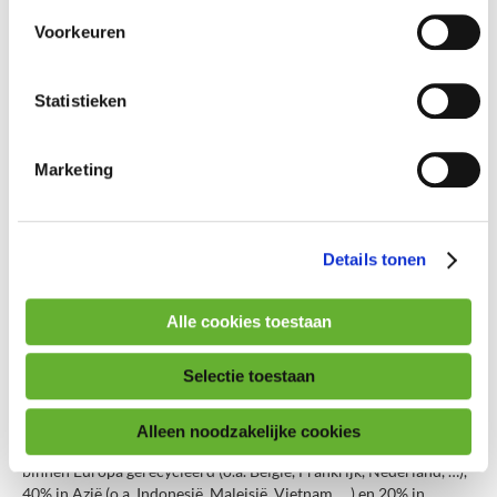
Voorkeuren
Cartografie van de bestemmingen
Audits bij de recycleurs
Statistieken
Bonus voor recyclage door gecertificeerde recycleurs
Marketing
Cartografie van de bestemmingen
Dankzij de input van de aangesloten ophalers en die van de
traders,
zijn we de eerste organisatie in Europa die erin geslaagd is
Details tonen
om in kaart te brengen waar het Belgisch bedrijfsmatig plastic
verpakkingsafval exact naartoe gaat.
Vandaag hebben we een
duidelijk zicht op de eindbestemmingen van
99%
van het
Alle cookies toestaan
bedrijfsmatig plastic verpakkingsafval van Belgische oorsprong.
40% van het bedrijfsmatig plastic verpakkingsafval wordt in
Selectie toestaan
Europa verwerkt
Van de 62.000 ton bedrijfsmatige plastic verpakkingen die in 2021
Alleen noodzakelijke cookies
door de aangesloten ophalers werden ingezameld, werd 40%
binnen Europa gerecycleerd (o.a. België, Frankrijk, Nederland, …),
40% in Azië (o.a. Indonesië, Maleisië, Vietnam, …) en 20% in