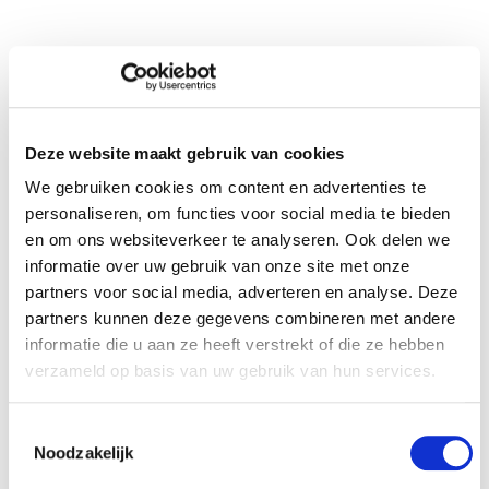
3. DE TRACEERBAARHEID
VERZEKEREN OM DE
RECYCLAGE TE GARANDEREN
Deze website maakt gebruik van cookies
We gebruiken cookies om content en advertenties te
Bijna 50% van het bedrijfsmatig verpakkingsafval wordt in België
personaliseren, om functies voor social media te bieden
verwerkt.
en om ons websiteverkeer te analyseren. Ook delen we
De bestemming van bedrijfsmatig verpakkingsafval hangt af van
informatie over uw gebruik van onze site met onze
het soort materiaal. Zo wordt bijvoorbeeld het overgrote deel van
partners voor social media, adverteren en analyse. Deze
hout en metaal in België verwerkt. 75% van het papier/karton
partners kunnen deze gegevens combineren met andere
wordt in Europa gerecycleerd. Plastic daarentegen wordt eerder
buiten Europa verwerkt. In het algemeen kunnen we inschatten
informatie die u aan ze heeft verstrekt of die ze hebben
dat België iets minder dan de helft van het bedrijfsmatig
verzameld op basis van uw gebruik van hun services.
verpakkingsafval dat het produceert, verwerkt.
Onze acties om de traceerbaarheid te verzekeren
Toestemmingsselectie
en de recyclage te garanderen
Noodzakelijk