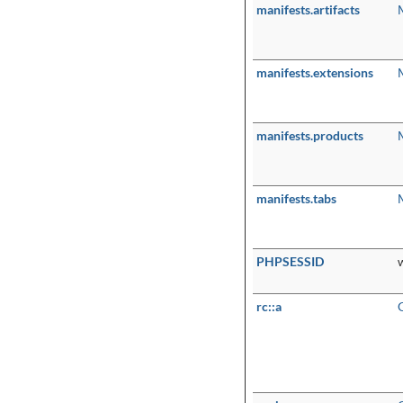
manifests.artifacts
manifests.extensions
manifests.products
manifests.tabs
PHPSESSID
rc::a