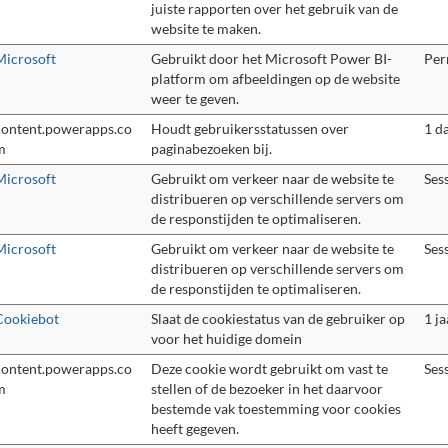
juiste rapporten over het gebruik van de
website te maken.
Microsoft
Gebruikt door het Microsoft Power BI-
Per
platform om afbeeldingen op de website
weer te geven.
content.powerapps.co
Houdt gebruikersstatussen over
1 d
m
paginabezoeken bij.
Microsoft
Gebruikt om verkeer naar de website te
Ses
distribueren op verschillende servers om
de responstijden te optimaliseren.
Microsoft
Gebruikt om verkeer naar de website te
Ses
distribueren op verschillende servers om
de responstijden te optimaliseren.
Cookiebot
Slaat de cookiestatus van de gebruiker op
1 ja
voor het huidige domein
content.powerapps.co
Deze cookie wordt gebruikt om vast te
Ses
m
stellen of de bezoeker in het daarvoor
bestemde vak toestemming voor cookies
heeft gegeven.