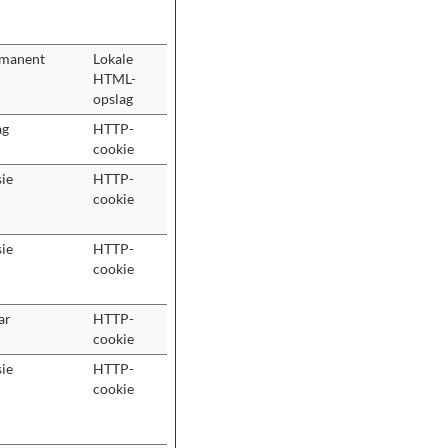
manent
Lokale
HTML-
opslag
ag
HTTP-
cookie
sie
HTTP-
cookie
sie
HTTP-
cookie
ar
HTTP-
cookie
sie
HTTP-
cookie