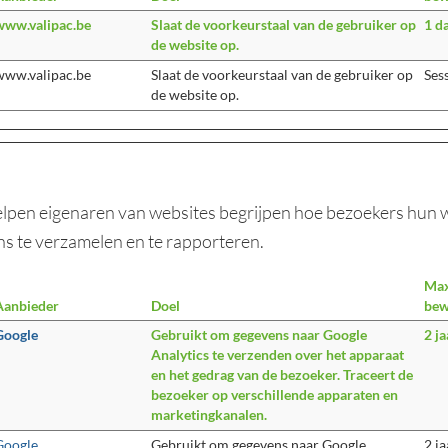
www.valipac.be
Slaat de voorkeurstaal van de gebruiker op
1 d
de website op.
www.valipac.be
Slaat de voorkeurstaal van de gebruiker op
Ses
de website op.
helpen eigenaren van websites begrijpen hoe bezoekers hun 
s te verzamelen en te rapporteren.
Max
Aanbieder
Doel
bew
Google
Gebruikt om gegevens naar Google
2 ja
Analytics te verzenden over het apparaat
en het gedrag van de bezoeker. Traceert de
bezoeker op verschillende apparaten en
marketingkanalen.
Google
Gebruikt om gegevens naar Google
2 ja