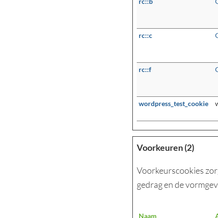
rc::b
rc::c
rc::f
wordpress_test_cookie
Voorkeuren (2)
Voorkeurscookies zorg
gedrag en de vormgevi
Naam