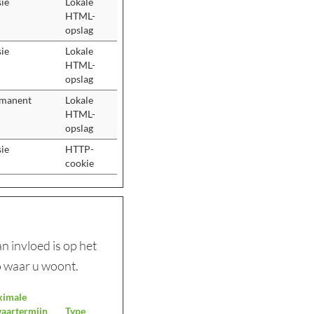
sie
Lokale
HTML-
opslag
sie
Lokale
HTML-
opslag
manent
Lokale
HTML-
opslag
sie
HTTP-
cookie
 invloed is op het
o waar u woont.
imale
aartermijn
Type