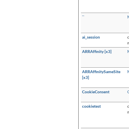
``
ai_session
ARRAffinity [x3]
ARRAffinitySameSite
[x3]
CookieConsent
cookietest