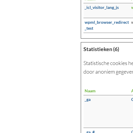
_icl_visitor_lang_js
wpml_browser_redirect
_test
Statistieken (6)
Statistische cookies 
door anoniem gegeven
Naam
_ga
_ga_#