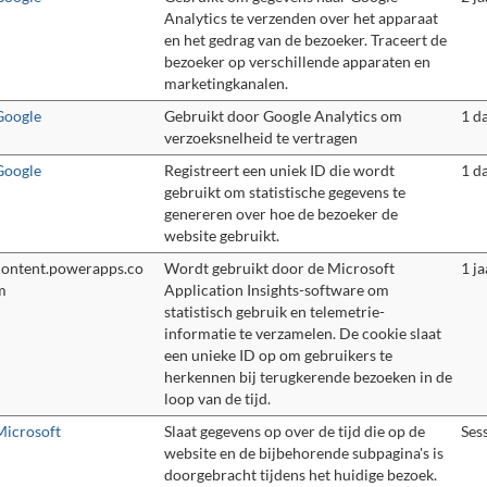
Analytics te verzenden over het apparaat
en het gedrag van de bezoeker. Traceert de
bezoeker op verschillende apparaten en
marketingkanalen.
Google
Gebruikt door Google Analytics om
1 d
verzoeksnelheid te vertragen
Google
Registreert een uniek ID die wordt
1 d
gebruikt om statistische gegevens te
genereren over hoe de bezoeker de
website gebruikt.
content.powerapps.co
Wordt gebruikt door de Microsoft
1 ja
m
Application Insights-software om
statistisch gebruik en telemetrie-
informatie te verzamelen. De cookie slaat
een unieke ID op om gebruikers te
herkennen bij terugkerende bezoeken in de
loop van de tijd.
Microsoft
Slaat gegevens op over de tijd die op de
Ses
website en de bijbehorende subpagina's is
doorgebracht tijdens het huidige bezoek.