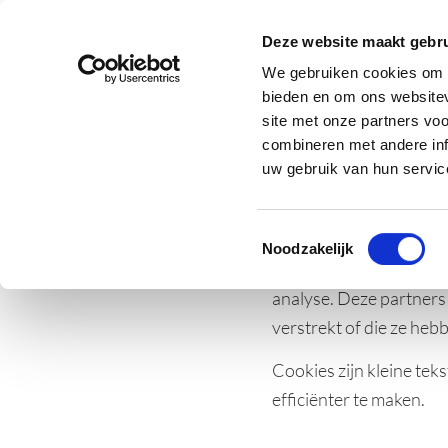
AL KLANT
MYD
Deze website maakt gebru
We gebruiken cookies om c
bieden en om ons websitev
Cookie
site met onze partners vo
combineren met andere inf
uw gebruik van hun servic
Deze website maakt geb
Toestemmingsselectie
personaliseren, om fun
Noodzakelijk
delen we informatie ove
analyse. Deze partners
verstrekt of die ze heb
Cookies zijn kleine te
efficiënter te maken.