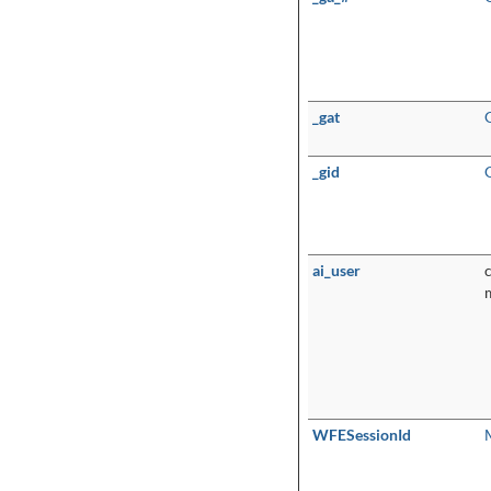
_gat
_gid
ai_user
WFESessionId