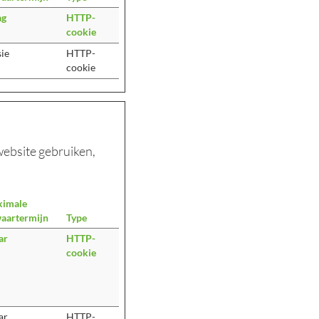
ag
HTTP-
cookie
sie
HTTP-
cookie
website gebruiken,
imale
aartermijn
Type
ar
HTTP-
cookie
ar
HTTP-