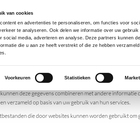
ECLARATION
MYCERTIFICATE
DOCUMENTATIECENTRUM
CONTA
ik van cookies
ontent en advertenties te personaliseren, om functies voor soci
Bedrijfsmatige verpakkingen
Circul
erkeer te analyseren. Ook delen we informatie over uw gebruik
s
or social media, adverteren en analyse. Deze partners kunnen 
ormatie die u aan ze heeft verstrekt of die ze hebben verzameld
es.
ruik van cookies. We gebruiken cookies om content en adve
cties voor social media te bieden en om ons websiteverkeer 
Voorkeuren
Statistieken
Market
r uw gebruik van onze site met onze partners voor social m
 kunnen deze gegevens combineren met andere informatie di
ben verzameld op basis van uw gebruik van hun services.
kstbestanden die door websites kunnen worden gebruikt om