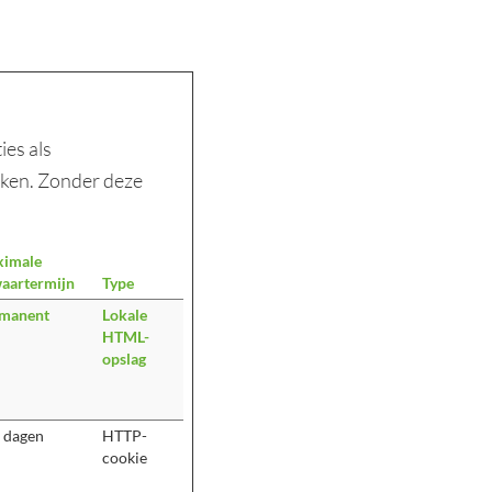
ies als
aken. Zonder deze
imale
aartermijn
Type
manent
Lokale
HTML-
opslag
 dagen
HTTP-
cookie