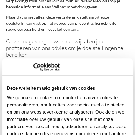
verpakkingsafval binnenkort de manier veranderen waarop je
bepaalde informatie aan Valipac moet doorgeven.
Maar dat is niet alles: deze verordening stelt ambitieuze
doelstellingen vast op het gebied van preventie, hergebruik,
recycleerbaarheid en recycled content.
Onze toegevoegde waarde: wij laten jou
profiteren van ons advies om je doelstellingen te
bereiken.
Deze website maakt gebruik van cookies
Wat verandert er vanaf 12 augustus 2026?
We gebruiken cookies om content en advertenties te
Invoer van verpakte goederen
personaliseren, om functies voor social media te bieden
en om ons websiteverkeer te analyseren. Ook delen we
In bepaalde gevallen wordt de aangifte van verpakkingsafval dat
informatie over uw gebruik van onze site met onze
door de invoer van goederen wordt gegenereerd, overgedragen
aan jouw buitenlandse leverancier. Deze wijziging is van
partners voor social media, adverteren en analyse. Deze
toepassing als je goederen invoert om ze in jouw bedrijf te
partners kunnen deze gegevens combineren met andere