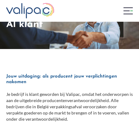
Al klant
NEDERLANDS
ENGELS
FRANS
AL KLANT
MYDECLARATION
MYCERTIFICATE
DOCUMENTATIECENTRUM
CONTACTEER ONS
Bedrijfsmatige verpakkingen
Jouw uitdaging: als producent jouw verplichtingen
nakomen
Al klant
Je bedrijf is klant geworden bij Valipac, omdat het onderworpen is
Je aangifte
aan de uitgebreide producentenverantwoordelijkheid. Alle
Je factuur
bedrijven die in België verpakkingsafval veroorzaken door
verpakte goederen op de markt te brengen of in te voeren, vallen
Nog geen klant
onder die verantwoordelijkheid.
Controleer je status
Zich in orde stellen