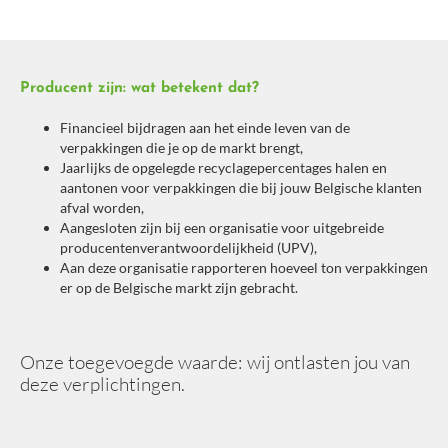
Factuur simulator
Circulaire economie vergemakkelijken
Producent zijn: wat betekent dat?
De recycleerbaarheid en circulariteit promoten
De selectieve inzameling aanmoedigen
Financieel bijdragen aan het einde leven van de
verpakkingen die je op de markt brengt,
De traceerbaarheid verzekeren
Jaarlijks de opgelegde recyclagepercentages halen en
De lokale recyclage stimuleren
aantonen voor verpakkingen die bij jouw Belgische klanten
afval worden,
Afval sorteren in je bedrijf
Aangesloten zijn bij een organisatie voor uitgebreide
producentenverantwoordelijkheid (UPV),
Afval sorteren
Aan deze organisatie rapporteren hoeveel ton verpakkingen
er op de Belgische markt zijn gebracht.
Bedrijfsavalproductie
Over Valipac
Onze toegevoegde waarde: wij ontlasten jou van
Geschiedenis
deze verplichtingen.
Onze missie
Onze waarden